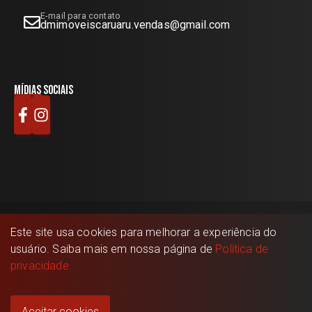
E-mail para contato
dmimoveiscaruaru.vendas@gmail.com
Mídias sociais
Este site usa cookies para melhorar a experiência do
DM Imóveis
©
2026
- Todos os direitos reservados.
usuário. Saiba mais em nossa página de
Política de
Feito com
🤍
pela
privacidade
Aceitar cookies