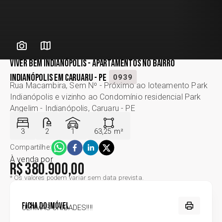
Viver Bem Indianópolis - apartamentos no bairro
Indianópolis em Caruaru - PE
0939
Rua Macambira, Sem Nº - Próximo ao loteamento Park
Indianópolis e vizinho ao Condomínio residencial Park
Angelim - Indianópolis, Caruaru - PE
3
2
1
63,25 m²
Compartilhe:
À venda
por
R$ 380.900,00
* Os valores podem variar sem data prevista.
Ficha do Imóvel
ÚLTIMAS UNIDADES!!!!