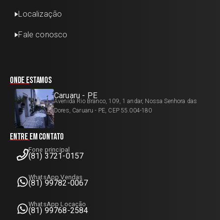
Localização
Fale conosco
Onde estamos
Caruaru - PE
Avenida Rio Branco, 109, 1 andar, Nossa Senhora das
Dores, Caruaru - PE, CEP 55.004-180
Entre em contato
Fone principal
(81) 3721-0157
WhatsApp Vendas
(81) 99782-0067
WhatsApp Locação
(81) 99768-2584