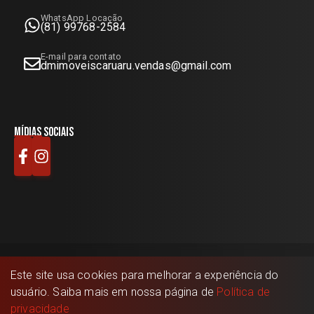
WhatsApp Locação
(81) 99768-2584
E-mail para contato
dmimoveiscaruaru.vendas@gmail.com
Mídias sociais
Este site usa cookies para melhorar a experiência do
DM Imóveis
©
2026
- Todos os direitos reservados.
usuário. Saiba mais em nossa página de
Política de
Feito com
🤍
pela
privacidade