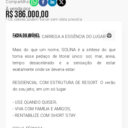
Compartilhe:
À venda
por
R$ 386.000,00
* Os valores podem variar sem data prevista.
Ficha do Imóvel
UM NOME QUE CARREGA A ESSÊNCIA DO LUGAR.
Mais do que um nome, SOLINA é a síntese do que
torna esse pedaço de litoral único: sol, mar, areia,
tempo desacelerado e a sensação de estar
exatamente onde se deveria estar.
RESIDENCIAL COM ESTRUTURA DE RESORT: O verão
do seu jeito, em um só lugar.
- USE QUANDO QUISER;
- VIVA COM FAMÍLIA E AMIGOS;
- RENTABILIZE COM SHORT STAY.