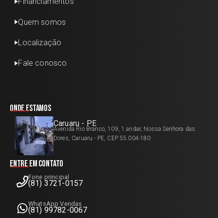
Financiamentos
Quem somos
Localização
Fale conosco
Onde estamos
Caruaru - PE
Avenida Rio Branco, 109, 1 andar, Nossa Senhora das
Dores, Caruaru - PE, CEP 55.004-180
Entre em contato
Fone principal
(81) 3721-0157
WhatsApp Vendas
(81) 99782-0067