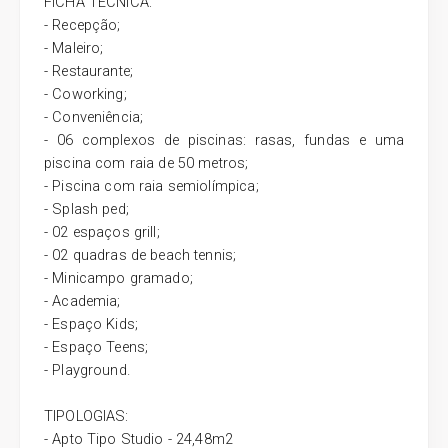
FICHA TÉCNICA:
- Recepção;
- Maleiro;
- Restaurante;
- Coworking;
- Conveniência;
- 06 complexos de piscinas: rasas, fundas e uma
piscina com raia de 50 metros;
- Piscina com raia semiolímpica;
- Splash ped;
- 02 espaços grill;
- 02 quadras de beach tennis;
- Minicampo gramado;
- Academia;
- Espaço Kids;
- Espaço Teens;
- Playground.
TIPOLOGIAS:
- Apto Tipo Studio - 24,48m2