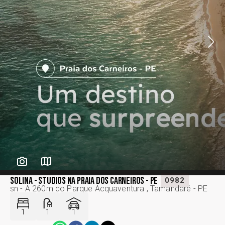
SOLINA - STUDIOS NA PRAIA DOS CARNEIROS - PE
0982
sn - A 260m do Parque Acquaventura , Tamandaré - PE
1
1
1